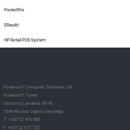
PocketPro
ERaudit
HP Retail POS System
Powersoft Computer Solutions Ltd
Powersoft Tower
Leoforos Larnakos 39-41,
1046 Nicosia, Cyprus
View Map
T: +357 22 410 000
F: +357 22 677 722