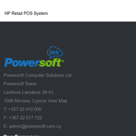
HP Retail POS System
Powersoft Computer Solutions Ltd
Powersoft Tower
Leoforos Larnakos 39-41,
1046 Nicosia, Cyprus
View Map
T: +357 22 410 000
F: +357 22 677 722
E: admin@powersoft.com.cy