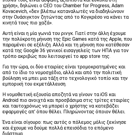
χρήση», δηλώνει ο CEO του Chamber for Progress, Adam
Kovacevich, «δεν βλέπω καταναλωτές να διαδηλώνουν
στην Ουάσιγκτον ζητώντας από το Κογκρέσο να κάνει τα
κινητά τους πιο χαζά».
Αυτή είναι η μία γωνιά του ρινγκ. Γιατί στην άλλη έχουμε
την πολύκροτη μήνυση της Epic Games κατά της Apple, που
παραμένει σε εξέλιξη. Αλλά και τη μήνυση που κατέθεσαν
κατά της Google 36 γενικοί εισαγγελείς των ΗΠΑ για τον
τρόπο ακριβώς που λειτουργεί το app store της.
Για την ώρα, οι δύο εταιρίες είναι τρομοκρατημένες και
από το ίδιο το νομοσχέδιο, αλλά και από την πολιτική
βούληση να μπει μια τάξη στο τεχνολογικό τοπίο και την
εμπορική του εκμετάλλευση.
Η νομοθετική εξουσία αποζητά να γίνουν τα iOS και
Android πιο ανοιχτά και προσβάσιμα στις τρίτες εταιρίες
και ταυτοχρόνως να μπορεί ο χρήστης να κατεβάζει
εφαρμογές απ’ όπου θέλει. Πληρώνοντας όποιον θέλει.
Ένα είναι σίγουρο: πως αυτός ο πόλεμος μόλις ξεκίνησε
και έχουμε να δούμε πολλά επεισόδια το επόμενο
διάστημα.