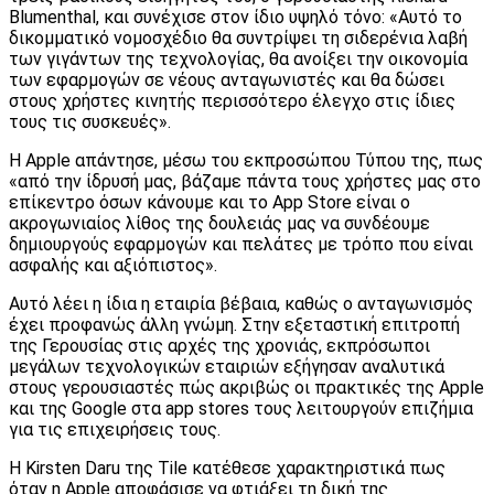
Blumenthal, και συνέχισε στον ίδιο υψηλό τόνο: «Αυτό το
δικομματικό νομοσχέδιο θα συντρίψει τη σιδερένια λαβή
των γιγάντων της τεχνολογίας, θα ανοίξει την οικονομία
των εφαρμογών σε νέους ανταγωνιστές και θα δώσει
στους χρήστες κινητής περισσότερο έλεγχο στις ίδιες
τους τις συσκευές».
Η Apple απάντησε, μέσω του εκπροσώπου Τύπου της, πως
«από την ίδρυσή μας, βάζαμε πάντα τους χρήστες μας στο
επίκεντρο όσων κάνουμε και το App Store είναι ο
ακρογωνιαίος λίθος της δουλειάς μας να συνδέουμε
δημιουργούς εφαρμογών και πελάτες με τρόπο που είναι
ασφαλής και αξιόπιστος».
Αυτό λέει η ίδια η εταιρία βέβαια, καθώς ο ανταγωνισμός
έχει προφανώς άλλη γνώμη. Στην εξεταστική επιτροπή
της Γερουσίας στις αρχές της χρονιάς, εκπρόσωποι
μεγάλων τεχνολογικών εταιριών εξήγησαν αναλυτικά
στους γερουσιαστές πώς ακριβώς οι πρακτικές της Apple
και της Google στα app stores τους λειτουργούν επιζήμια
για τις επιχειρήσεις τους.
Η Kirsten Daru της Tile κατέθεσε χαρακτηριστικά πως
όταν η Apple αποφάσισε να φτιάξει τη δική της