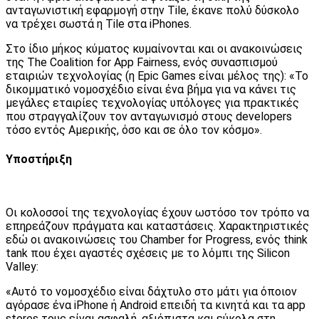
ανταγωνιστική εφαρμογή στην Tile, έκανε πολύ δύσκολο
να τρέχει σωστά η Tile στα iPhones.
Στο ίδιο μήκος κύματος κυμαίνονται και οι ανακοινώσεις
της The Coalition for App Fairness, ενός συνασπισμού
εταιριών τεχνολογίας (η Epic Games είναι μέλος της): «Το
δικομματικό νομοσχέδιο είναι ένα βήμα για να κάνει τις
μεγάλες εταιρίες τεχνολογίας υπόλογες για πρακτικές
που στραγγαλίζουν τον ανταγωνισμό στους developers
τόσο εντός Αμερικής, όσο και σε όλο τον κόσμο».
Υποστήριξη
Οι κολοσσοί της τεχνολογίας έχουν ωστόσο τον τρόπο να
επηρεάζουν πράγματα και καταστάσεις. Χαρακτηριστικές
εδώ οι ανακοινώσεις του Chamber for Progress, ενός think
tank που έχει αγαστές σχέσεις με το λόμπι της Silicon
Valley:
«Αυτό το νομοσχέδιο είναι δάχτυλο στο μάτι για όποιον
αγόρασε ένα iPhone ή Android επειδή τα κινητά και τα app
stores τους είναι ασφαλή, αξιόπιστα και εύκολα στη