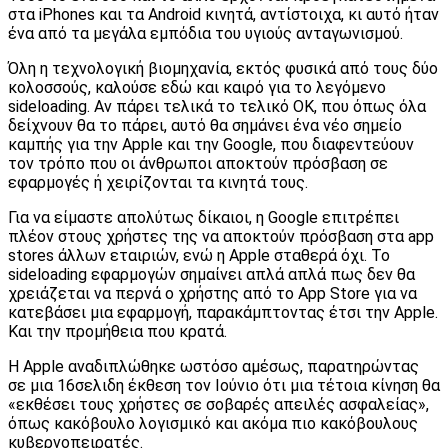
στα iPhones και τα Android κινητά, αντίστοιχα, κι αυτό ήταν
ένα από τα μεγάλα εμπόδια του υγιούς ανταγωνισμού.
Όλη η τεχνολογική βιομηχανία, εκτός φυσικά από τους δύο
κολοσσούς, καλούσε εδώ και καιρό για το λεγόμενο
sideloading. Αν πάρει τελικά το τελικό ΟΚ, που όπως όλα
δείχνουν θα το πάρει, αυτό θα σημάνει ένα νέο σημείο
καμπής για την Apple και την Google, που διαφεντεύουν
τον τρόπο που οι άνθρωποι αποκτούν πρόσβαση σε
εφαρμογές ή χειρίζονται τα κινητά τους.
Για να είμαστε απολύτως δίκαιοι, η Google επιτρέπει
πλέον στους χρήστες της να αποκτούν πρόσβαση στα app
stores άλλων εταιριών, ενώ η Apple σταθερά όχι. Το
sideloading εφαρμογών σημαίνει απλά απλά πως δεν θα
χρειάζεται να περνά ο χρήστης από το App Store για να
κατεβάσει μια εφαρμογή, παρακάμπτοντας έτσι την Apple.
Και την προμήθεια που κρατά.
Η Apple αναδιπλώθηκε ωστόσο αμέσως, παρατηρώντας
σε μια 16σελιδη έκθεση τον Ιούνιο ότι μια τέτοια κίνηση θα
«εκθέσει τους χρήστες σε σοβαρές απειλές ασφαλείας»,
όπως κακόβουλο λογισμικό και ακόμα πιο κακόβουλους
κυβερνοπειρατές.