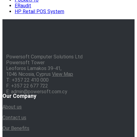
ERaudit
HP Retail POS System
Powersoft Computer Solutions Ltd
Powersoft Tower
Leoforos Larnakos 39-41,
1046 Nicosia, Cyprus
View Map
T: +357 22 410 000
F: +357 22 677 722
E: admin@powersoft.com.cy
Our Company
About us
Contact us
Our Benefits