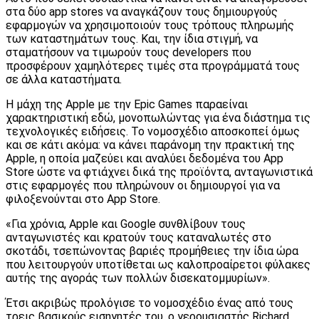
στα δύο app stores να αναγκάζουν τους δημιουργούς
εφαρμογών να χρησιμοποιούν τους τρόπους πληρωμής
των καταστημάτων τους. Και, την ίδια στιγμή, να
σταματήσουν να τιμωρούν τους developers που
προσφέρουν χαμηλότερες τιμές στα προγράμματά τους
σε άλλα καταστήματα.
Η μάχη της Apple με την Epic Games παραείναι
χαρακτηριστική εδώ, μονοπωλώντας για ένα διάστημα τις
τεχνολογικές ειδήσεις. Το νομοσχέδιο αποσκοπεί όμως
και σε κάτι ακόμα: να κάνει παράνομη την πρακτική της
Apple, η οποία μαζεύει και αναλύει δεδομένα του App
Store ώστε να φτιάχνει δικά της προϊόντα, ανταγωνιστικά
στις εφαρμογές που πληρώνουν οι δημιουργοί για να
φιλοξενούνται στο App Store.
«Για χρόνια, Apple και Google συνθλίβουν τους
ανταγωνιστές και κρατούν τους καταναλωτές στο
σκοτάδι, τσεπώνοντας βαριές προμήθειες την ίδια ώρα
που λειτουργούν υποτίθεται ως καλοπροαίρετοι φύλακες
αυτής της αγοράς των πολλών δισεκατομμυρίων».
Έτσι ακριβώς προλόγισε το νομοσχέδιο ένας από τους
τρεις βασικούς εισηγητές του, ο γερουσιαστής Richard