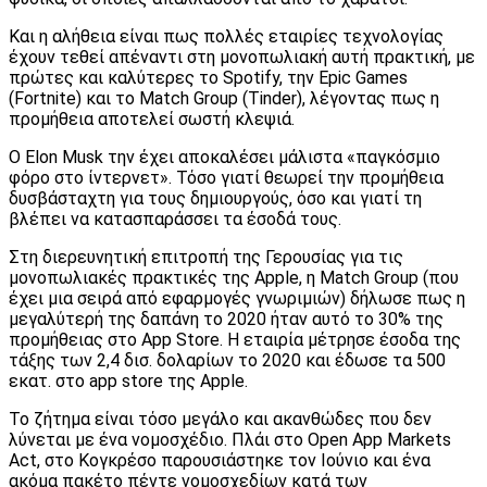
Και η αλήθεια είναι πως πολλές εταιρίες τεχνολογίας
έχουν τεθεί απέναντι στη μονοπωλιακή αυτή πρακτική, με
πρώτες και καλύτερες το Spotify, την Epic Games
(Fortnite) και το Match Group (Tinder), λέγοντας πως η
προμήθεια αποτελεί σωστή κλεψιά.
Ο Elon Musk την έχει αποκαλέσει μάλιστα «παγκόσμιο
φόρο στο ίντερνετ». Τόσο γιατί θεωρεί την προμήθεια
δυσβάσταχτη για τους δημιουργούς, όσο και γιατί τη
βλέπει να κατασπαράσσει τα έσοδά τους.
Στη διερευνητική επιτροπή της Γερουσίας για τις
μονοπωλιακές πρακτικές της Apple, η Match Group (που
έχει μια σειρά από εφαρμογές γνωριμιών) δήλωσε πως η
μεγαλύτερή της δαπάνη το 2020 ήταν αυτό το 30% της
προμήθειας στο Αpp Store. H εταιρία μέτρησε έσοδα της
τάξης των 2,4 δισ. δολαρίων το 2020 και έδωσε τα 500
εκατ. στο app store της Apple.
Το ζήτημα είναι τόσο μεγάλο και ακανθώδες που δεν
λύνεται με ένα νομοσχέδιο. Πλάι στο Open App Markets
Act, στο Κογκρέσο παρουσιάστηκε τον Ιούνιο και ένα
ακόμα πακέτο πέντε νομοσχεδίων κατά των