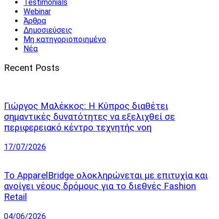
Testimonials
Webinar
Άρθρα
Δημοσιεύσεις
Μη κατηγοριοποιημένο
Νέα
Recent Posts
Γιώργος Μαλέκκος: Η Κύπρος διαθέτει
σημαντικές δυνατότητες να εξελιχθεί σε
περιφερειακό κέντρο τεχνητής νοη
17/07/2026
Το ApparelBridge ολοκληρώνεται με επιτυχία και
ανοίγει νέους δρόμους για το διεθνές Fashion
Retail
04/06/2026