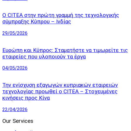
Ο CITEA στην πρώτη γραμμή της τεχνολογικής
σύμπραξης Κύπρου – Ινδίας
29/05/2026
Ευρώπη και Κύπρος: Σταματήστε να τιμωρείτε τις
εταιρείες που υλοποιούν τα έργα
04/05/2026
Την ενίσχυση εξαγωγών κυπριακών εταιρειών
τεχνολογίας προωθεί ο CITEA – Στοχευμένες
κινήσεις προς Κίνα
22/04/2026
Our Services