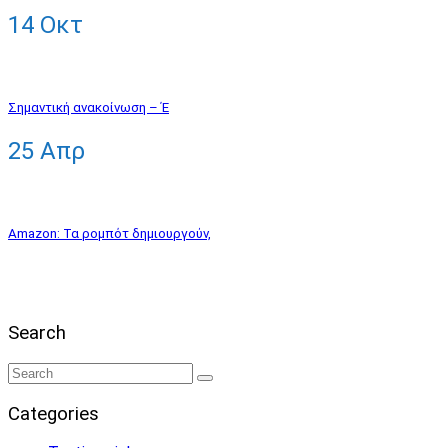
14
Οκτ
Σημαντική ανακοίνωση – Έ
25
Απρ
Αmazon: Τα ρομπότ δημιουργούν,
Search
Categories