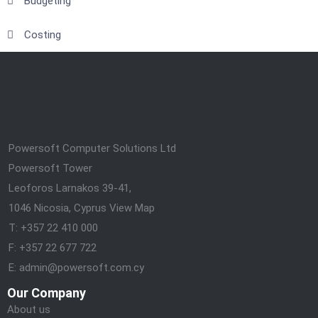
Budgeting
Costing
Powersoft Computer Solutions Ltd
Powersoft Tower
Leoforos Larnakos 39-41,
1046 Nicosia, Cyprus
View Map
T: +357 22 410 000
F: +357 22 677 722
E: admin@powersoft.com.cy
Our Company
About us