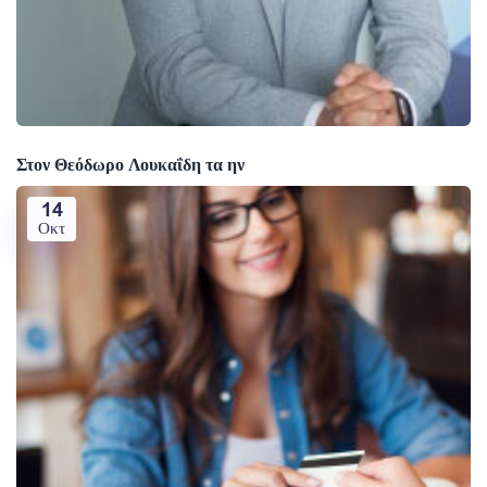
Στον Θεόδωρο Λουκαΐδη τα ην
14
Οκτ