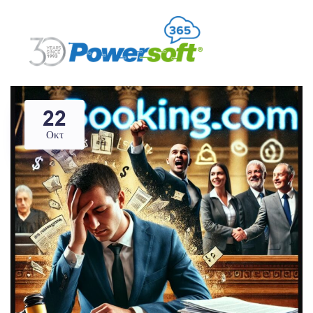
22
Οκτ