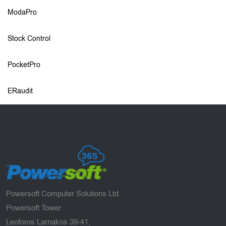
ModaPro
Stock Control
PocketPro
ERaudit
Powersoft Computer Solutions Ltd
Powersoft Tower
Leoforos Larnakos 39-41,