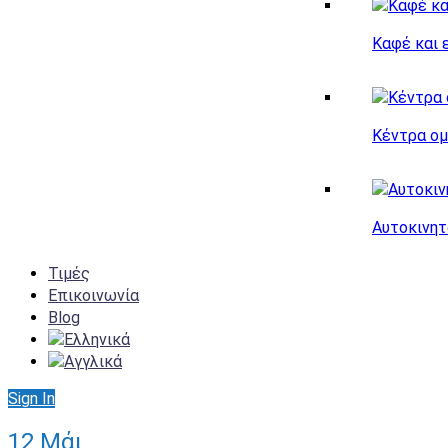
Καφέ και 
Κέντρα ομ
Αυτοκινητ
Τιμές
Επικοινωνία
Blog
Sign In
12
Μάι