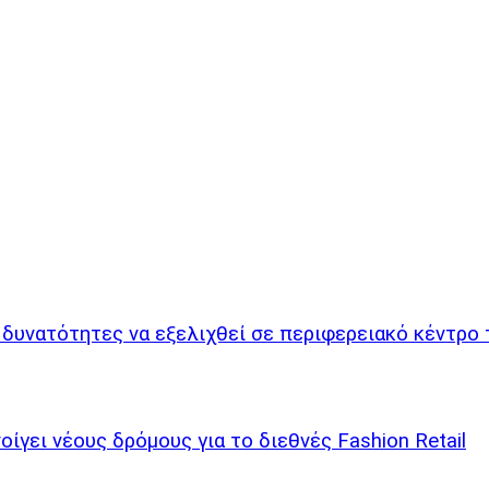
δυνατότητες να εξελιχθεί σε περιφερειακό κέντρο 
οίγει νέους δρόμους για το διεθνές Fashion Retail