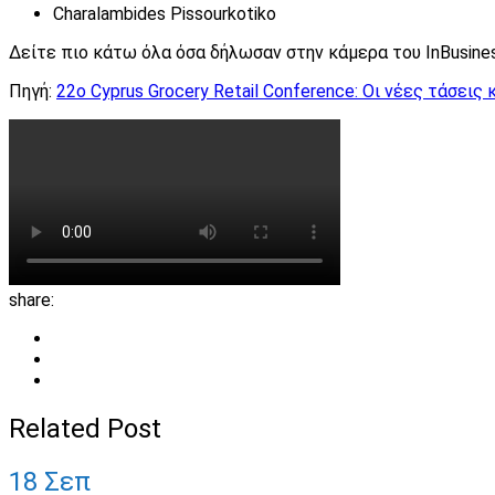
Charalambides Pissourkotiko
Δείτε πιο κάτω όλα όσα δήλωσαν στην κάμερα του InBusiness
Πηγή:
22ο Cyprus Grocery Retail Conference: Οι νέες τάσεις 
share:
Related Post
18
Σεπ