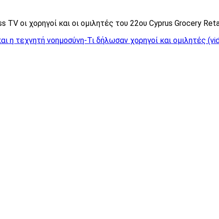
 TV οι χορηγοί και οι ομιλητές του 22ου Cyprus Grocery Reta
και η τεχνητή νοημοσύνη-Τι δήλωσαν χορηγοί και ομιλητές (vid)