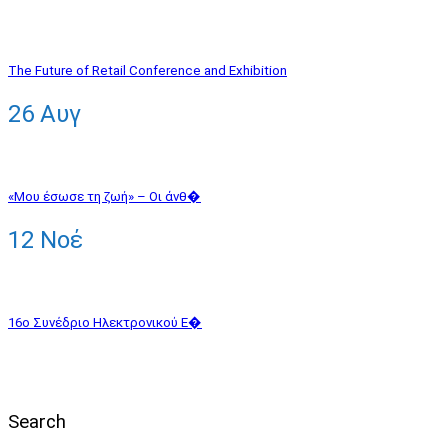
The Future of Retail Conference and Exhibition
26
Αυγ
«Μου έσωσε τη ζωή» – Οι άνθ�
12
Νοέ
16ο Συνέδριο Ηλεκτρονικού Ε�
Search