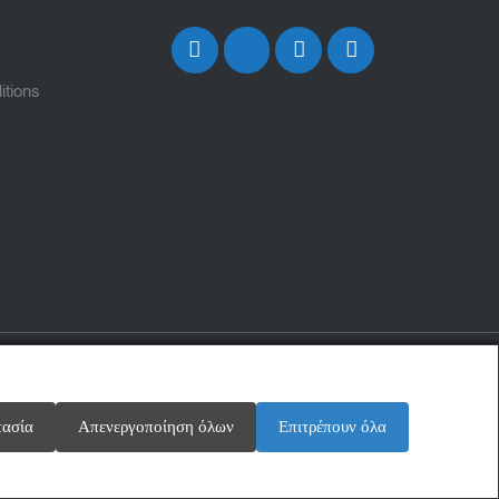
itions
τασία
Απενεργοποίηση όλων
Επιτρέπουν όλα
OPTILINK
SOLUTIONS
igned and Developed by