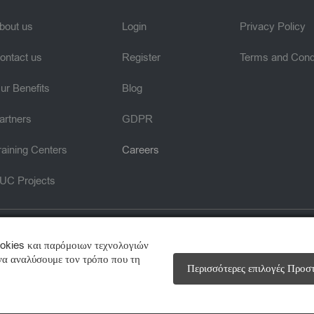
bout us
Login
Privacy Policy
ontact us
Register
Terms and Cond
ur Benefits
Blog
artners
GDPR
raining Centers
Careers
UC Projects
ookies και παρόμοιων τεχνολογιών
 να αναλύσουμε τον τρόπο που τη
Περισσότερες επιλογές Προσ
Des