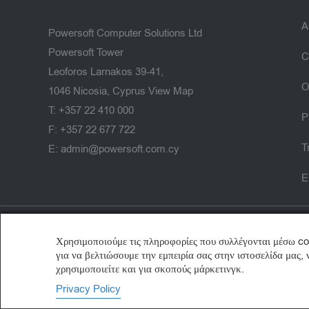
A
Powersoft Computer Solutions Ltd
Powersoft Tower
C
Leoforos Larnakos 39-41,
O
1046 Nicosia, Cyprus
View Map
T: +357 22 410 000
P
F: +357 22 677 722
T
E: admin@powersoft.com.cy
E
Χρησιμοποιούμε τις πληροφορίες που συλλέγονται μέσω c
για να βελτιώσουμε την εμπειρία σας στην ιστοσελίδα μας,
χρησιμοποιείτε και για σκοπούς μάρκετινγκ.
© 2025 Powersoft Computer Solutions Ltd. All Rights Reserved.
Privacy Policy