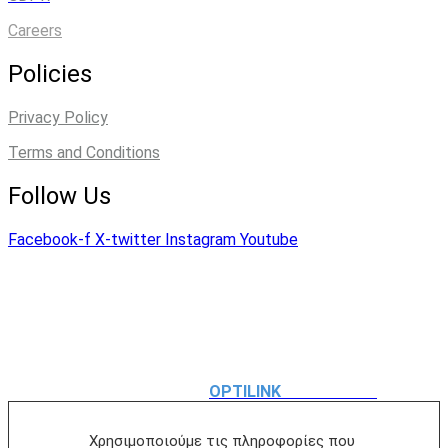
Careers
Policies
Privacy Policy
Terms and Conditions
Follow Us
Facebook-f
X-twitter
Instagram
Youtube
© 2025 Powersoft Computer Solutions Ltd. All Rights
Reserved.
Designed and Developed by
OPTILINK
SOLUTIONS
Χρησιμοποιούμε τις πληροφορίες που