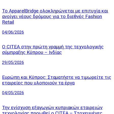
Το ApparelBridge ολοκληρώνεται με επιτυχία και
ανοίγει νέους δρόμους για το διεθνές Fashion
Retail
04/06/2026
Ο CITEA στην πρώτη γραμμή της τεχνολογικής
σύμπραξης Κύπρου – Ινδίας
29/05/2026
Ευρώπη και Κύπρος: Σταματήστε να τιμωρείτε τις
εταιρείες που υλοποιούν τα έργα
04/05/2026
Την ενίσχυση εξαγωγών κυπριακών εταιρειών
τεχνολογίας προωθεί ο CITEA – Στοχευμένες