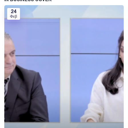
24
Φεβ