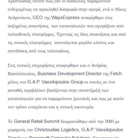
Χριστούδιας τόνισε πως εάν οι δυσκολίες παραμείνουν
ενδεχομένως να προκληθεί δυσφορία στην αγορά, ενώ ο Νίκος
Ανδρονίκου, CEO της WaysExpress αναφέρθηκε στις
αυξημένες απαιτήσεις των καταναλωτών που αγοράζουν από
πολυεθνικές πλατφόρμες. Έχοντας τις ίδιες απαιτήσεις και από
τις τοπικές πλατφόρμες συνεπάγεται μεγάλο κόστος και
επενδύσεις από τους τελευταίους.
Στις τοπικές επιχειρήσεις αναφερθηκε και ο Ανδρέας
Βασιλόπουλος, Business Development Director της Fetch
μέλος του G.A.P. Vassilopoulos Group οι οποίες σε ένα
ασταθές περιβάλλον βασίζονται στην υποστήριξή των
καταναλωτών για να παραμείνουν ζωντανές και πως με αυτόν
τον τρόπο ενισχύεται και η τοπική οικονομία.
Το General Retail Summit διοργανώθηκε από την ΙΜΗ με
χορηγούς την Christoudias Logistics, G.A.P. Vassilopoulos
Group και Powersoft Computer Solutions. Υποστηρικτές