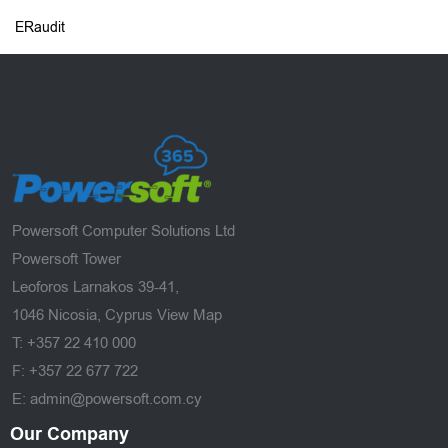
ERaudit
Powersoft Computer Solutions Ltd
Powersoft Tower
Leoforos Larnakos 39-41,
1046 Nicosia, Cyprus
View Map
T: +357 22 410 000
F: +357 22 677 722
E: admin@powersoft.com.cy
Our Company