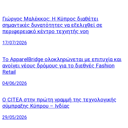
Γιώργος Μαλέκκος: Η Κύπρος διαθέτει
σημαντικές δυνατότητες να εξελιχθεί σε
περιφερειακό κέντρο τεχνητής νοη
17/07/2026
Το ApparelBridge ολοκληρώνεται με επιτυχία και
ανοίγει νέους δρόμους για το διεθνές Fashion
Retail
04/06/2026
Ο CITEA στην πρώτη γραμμή της τεχνολογικής
σύμπραξης Κύπρου – Ινδίας
29/05/2026