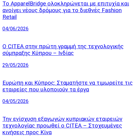
Το ApparelBridge ολοκληρώνεται με επιτυχία και
ανοίγει νέους δρόμους για το διεθνές Fashion
Retail
04/06/2026
Ο CITEA στην πρώτη γραμμή της τεχνολογικής
σύμπραξης Κύπρου – Ινδίας
29/05/2026
Ευρώπη και Κύπρος: Σταματήστε να τιμωρείτε τις
εταιρείες που υλοποιούν τα έργα
04/05/2026
Την ενίσχυση εξαγωγών κυπριακών εταιρειών
τεχνολογίας προωθεί ο CITEA – Στοχευμένες
κινήσεις προς Κίνα