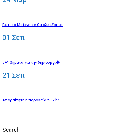
Γιατί το Metaverse θα αλλάξει το
01
Σεπ
5+1 βήματα για την δημιουργί�
21
Σεπ
Απαραίτητη η παρουσία των br
Search