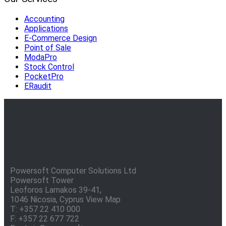
Accounting
Applications
E-Commerce Design
Point of Sale
ModaPro
Stock Control
PocketPro
ERaudit
Powersoft Computer Solutions Ltd
Powersoft Tower
Leoforos Larnakos 39-41,
1046 Nicosia, Cyprus
View Map
T: +357 22 410 000
F: +357 22 677 722