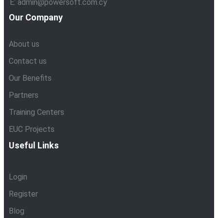
E: admin@powersoft.com.cy
Our Company
About us
Contact us
Our Benefits
Partners
Training Centers
EUC Projects
Useful Links
Login
Register
Blog