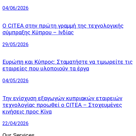
04/06/2026
Ο CITEA στην πρώτη γραμμή της τεχνολογικής
σύμπραξης Κύπρου – Ινδίας
29/05/2026
Ευρώπη και Κύπρος: Σταματήστε να τιμωρείτε τις
εταιρείες που υλοποιούν τα έργα
04/05/2026
Την ενίσχυση εξαγωγών κυπριακών εταιρειών
τεχνολογίας προωθεί ο CITEA – Στοχευμένες
κινήσεις προς Κίνα
22/04/2026
Our Services