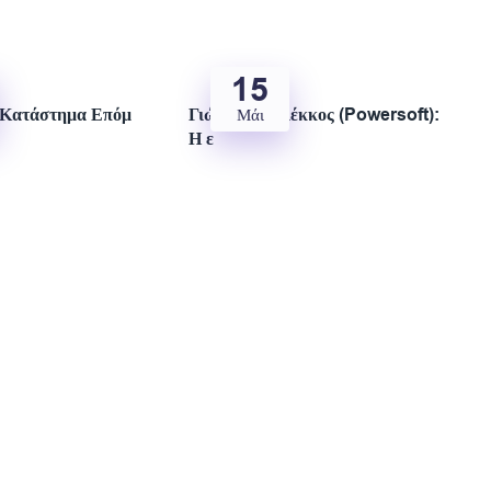
15
 Κατάστημα Επόμ
Γιώργος Μαλέκκος (Powersoft):
Μάι
Η ε