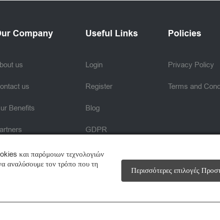
ur Company
Useful Links
Policies
bout us
Login
Privacy Policy
ontact us
Register
Terms and Cond
ur Benefits
Blog
artners
GDPR
raining Centers
Careers
ookies και παρόμοιων τεχνολογιών
 να αναλύσουμε τον τρόπο που τη
Περισσότερες επιλογές Προσ
UC Projects