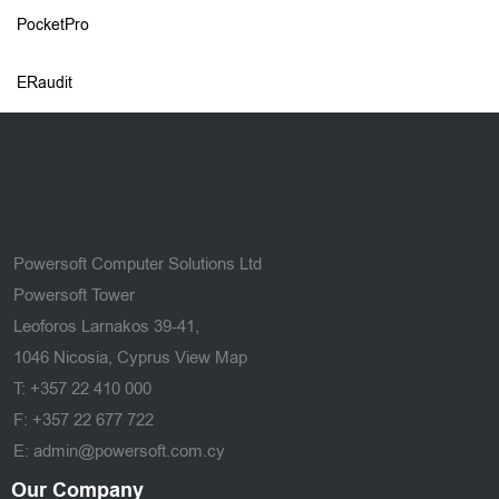
PocketPro
ERaudit
Powersoft Computer Solutions Ltd
Powersoft Tower
Leoforos Larnakos 39-41,
1046 Nicosia, Cyprus
View Map
T: +357 22 410 000
F: +357 22 677 722
E: admin@powersoft.com.cy
Our Company