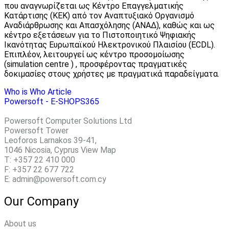
που αναγνωρίζεται ως Κέντρο Επαγγελματικής
Κατάρτισης (ΚΕΚ) από τον Αναπτυξιακό Οργανισμό
Αναδιάρθρωσης και Απασχόλησης (ΑΝΑΔ), καθώς και ως
κέντρο εξετάσεων για το Πιστοποιητικό Ψηφιακής
Ικανότητας Ευρωπαϊκού Ηλεκτρονικού Πλαισίου (ECDL).
Επιπλέον, λειτουργεί ως κέντρο προσομοίωσης
(simulation centre ) , προσφέροντας πραγματικές
δοκιμασίες στους χρήστες με πραγματικά παραδείγματα.
Who is Who Article
Powersoft - E-SHOPS365
Powersoft Computer Solutions Ltd
Powersoft Tower
Leoforos Larnakos 39-41,
1046 Nicosia, Cyprus
View Map
T: +357 22 410 000
F: +357 22 677 722
E: admin@powersoft.com.cy
Our Company
About us