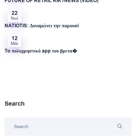
FUTURE OF RETAIL RIK1NEWS (VIDEO)
22
Νοέ
NATIOTIS: Δυναμώνει την παρουσί
12
Μάι
To πολυχρηστικό app του βρετα�
Search