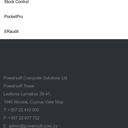
Stock Control
PocketPro
ERaudit
Powersoft Computer Solutions Ltd
Powersoft Tower
Leoforos Larnakos 39-41,
1046 Nicosia, Cyprus
View Map
T: +357 22 410 000
F: +357 22 677 722
E: admin@powersoft.com.cy